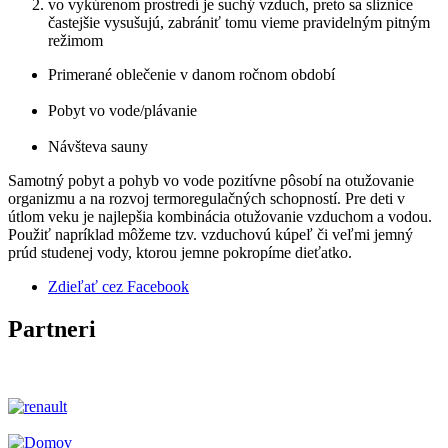
vo vykúrenom prostredí je suchý vzduch, preto sa sliznice
častejšie vysušujú, zabrániť tomu vieme pravidelným pitným
režimom
Primerané oblečenie v danom ročnom období
Pobyt vo vode/plávanie
Návšteva sauny
Samotný pobyt a pohyb vo vode pozitívne pôsobí na otužovanie
organizmu a na rozvoj termoregulačných schopností. Pre deti v
útlom veku je najlepšia kombinácia otužovanie vzduchom a vodou.
Použiť napríklad môžeme tzv. vzduchovú kúpeľ či veľmi jemný
prúd studenej vody, ktorou jemne pokropíme dieťatko.
Zdieľať cez Facebook
Partneri