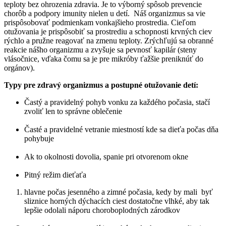
teploty bez ohrozenia zdravia. Je to výborný spôsob prevencie
chorôb a podpory imunity nielen u detí. Náš organizmus sa vie
prispôsobovať podmienkam vonkajšieho prostredia. Cieľom
otužovania je prispôsobiť sa prostrediu a schopnosti krvných ciev
rýchlo a pružne reagovať na zmenu teploty. Zrýchľujú sa obranné
reakcie nášho organizmu a zvyšuje sa pevnosť kapilár (steny
vlásočnice, vďaka čomu sa je pre mikróby ťažšie preniknúť do
orgánov).
Typy pre zdravý organizmus a postupné otužovanie detí:
Častý a pravidelný pohyb vonku za každého počasia, stačí
zvoliť len to správne oblečenie
Časté a pravidelné vetranie miestností kde sa dieťa počas dňa
pohybuje
Ak to okolnosti dovolia, spanie pri otvorenom okne
Pitný režim dieťaťa
hlavne počas jesenného a zimné počasia, kedy by mali byť
sliznice horných dýchacích ciest dostatočne vlhké, aby tak
lepšie odolali náporu choroboplodných zárodkov