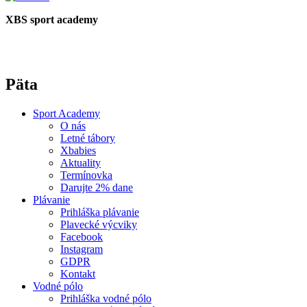
XBS sport academy
Päta
Sport Academy
O nás
Letné tábory
Xbabies
Aktuality
Termínovka
Darujte 2% dane
Plávanie
Prihláška plávanie
Plavecké výcviky
Facebook
Instagram
GDPR
Kontakt
Vodné pólo
Prihláška vodné pólo