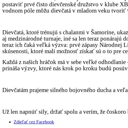
postaviť prvé čisto dievčenské družstvo v klube XBS
vodnom póle môžu dievčatá v mladom veku tvoriť v
Dievčatá, ktoré trénujú s chalanmi v Šamoríne, uk
aj medzinárodné turnaje, iné sa len teraz ponárajú
teraz ich čaká veľká výzva: prvé zápasy Národnej Li
skúsenosti, ktoré mali možnosť získať sú o to pre ce
Každá z našich hráčok má v sebe veľké odhodlanie – 
prináša výzvy, ktoré nás krok po kroku budú posúv
Dievčatám prajeme silného bojovného ducha a veľa
Už len napnúť sily, držať spolu a verím, že čoskoro
Zdieľať cez Facebook