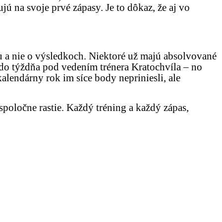
jú na svoje prvé zápasy. Je to dôkaz, že aj vo
u a nie o výsledkoch. Niektoré už majú absolvované
t do týždňa pod vedením trénera Kratochvíla – no
alendárny rok im síce body nepriniesli, ale
spoločne rastie. Každý tréning a každý zápas,