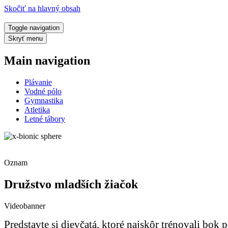
Skočiť na hlavný obsah
Toggle navigation
Skryť menu
Main navigation
Plávanie
Vodné pólo
Gymnastika
Atletika
Letné tábory
Oznam
Družstvo mladších žiačok
Videobanner
Predstavte si dievčatá, ktoré najskôr trénovali bok 