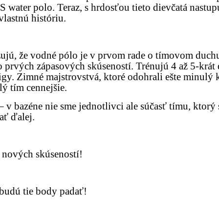
 water polo. Teraz, s hrdosťou tieto dievčatá nastupu
lastnú históriu.
azujú, že vodné pólo je v prvom rade o tímovom duch
 do prvých zápasových skúseností. Trénujú 4 až 5-krá
gy. Zimné majstrovstvá, ktoré odohrali ešte minulý k
lý tím cennejšie.
v bazéne nie sme jednotlivci ale súčasť tímu, ktorý 
ať ďalej.
 nových skúseností!
 budú tie body padať!