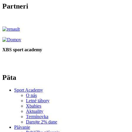
Partneri
XBS sport academy
Päta
Sport Academy
O nás
Letné tábory
Xbabies
Aktuality
Termínovka
Darujte 2% dane
Plávanie