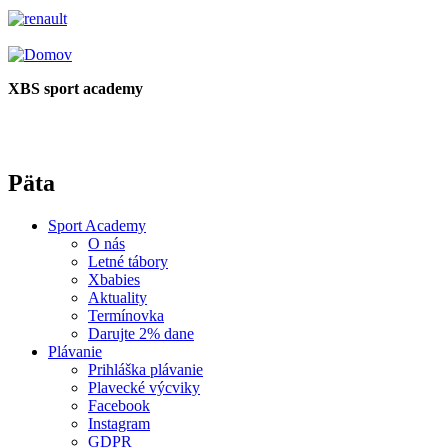
XBS sport academy
Päta
Sport Academy
O nás
Letné tábory
Xbabies
Aktuality
Termínovka
Darujte 2% dane
Plávanie
Prihláška plávanie
Plavecké výcviky
Facebook
Instagram
GDPR