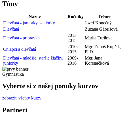
Tímy
Názov
Ročníky
Tréner
Dievčatá - juniorky, seniorky
Jozef Konečný
Dievčatá
Zuzana Gábrišová
2013-
Dievčatá - prípravka
Mariia Turilova
2015
2010-
Mgr. Ľuboš Rupčík,
Chlapci a dievčatá
2015
PhD.
Dievčatá - mladšie, staršie žiačky,
2009-
Mgr. Jana
juniorky
2016
Korenačková
Gymnastika
Vyberte si z našej ponuky kurzov
zobraziť všetky kurzy
Partneri