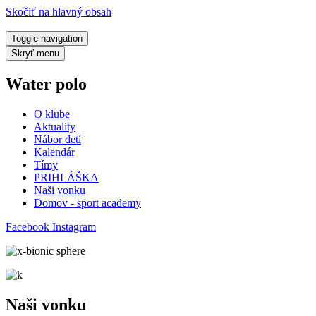
Skočiť na hlavný obsah
Toggle navigation
Skryť menu
Water polo
O klube
Aktuality
Nábor detí
Kalendár
Tímy
PRIHLÁŠKA
Naši vonku
Domov - sport academy
Facebook
Instagram
Naši vonku