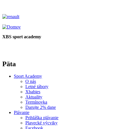
XBS sport academy
Päta
Sport Academy
O nás
Letné tábory
Xbabies
Aktuality
Termínovka
Darujte 2% dane
Plávanie
Prihláška plávanie
Plavecké výcviky
Facebook