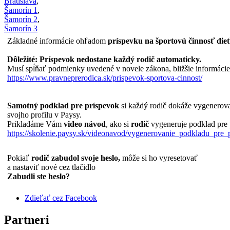
Bratislava
,
Šamorín 1
,
Šamorín 2
,
Šamorín 3
Základné informácie ohľadom
príspevku na športovú činnosť die
Dôležité: Príspevok nedostane každý rodič automaticky.
Musí spĺňať podmienky uvedené v novele zákona, bližšie informácie 
https://www.pravneprerodica.sk/prispevok-sportova-cinnost/
Samotný podklad pre príspevok
si každý rodič dokáže vygenerova
svojho profilu v Paysy.
Prikladáme Vám
video návod
, ako si
rodič
vygeneruje podklad pre 
https://skolenie.paysy.sk/videonavod/vygenerovanie_podkladu_pre
Pokiaľ
rodič zabudol svoje heslo,
môže si ho vyresetovať
a nastaviť nové cez tlačidlo
Zabudli ste heslo?
Zdieľať cez Facebook
Partneri