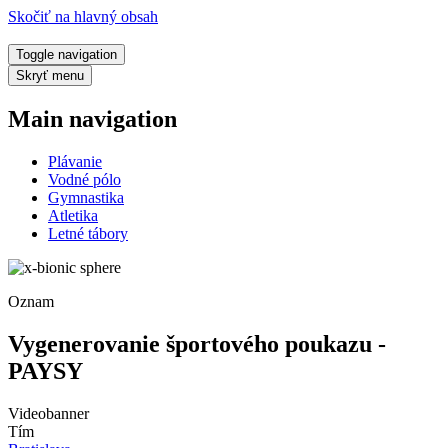
Skočiť na hlavný obsah
Toggle navigation
Skryť menu
Main navigation
Plávanie
Vodné pólo
Gymnastika
Atletika
Letné tábory
Oznam
Vygenerovanie športového poukazu -
PAYSY
Videobanner
Tím